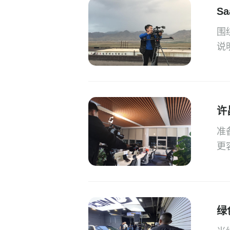
S
围
说
许
准
更
绿