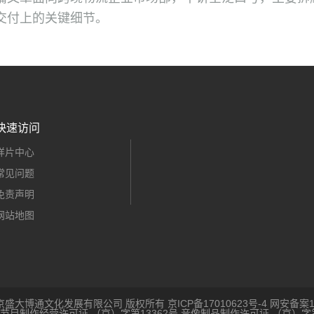
交付上的关键细节。
快速访问
样片中心
常见问题
免责声明
网站地图
1 北京盛大博通文化发展有限公司 版权所有
京ICP备17010623号-4
网安备案11
节目制作经营许可证 （京）字第13362号
音像制品制作许可证 （京）字第