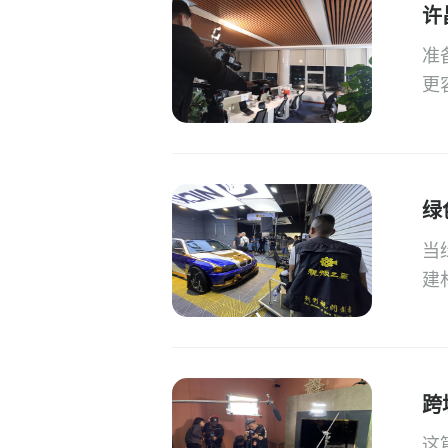
许
准
更
绿
当
建
跨
这