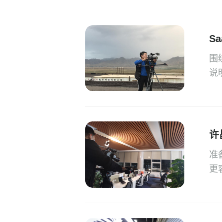
S
围
说
许
准
更