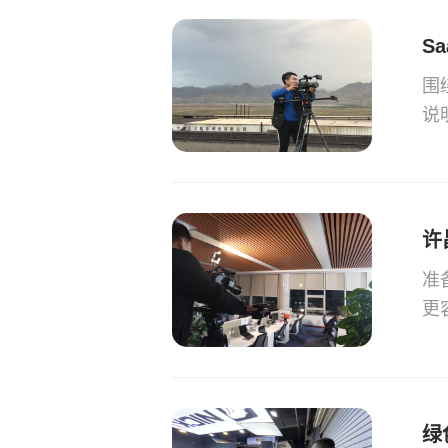
S
围
说
许
准
更
绿