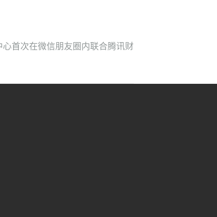
和了解反间谍安全教育吧！
中心首次在微信朋友圈内联合腾讯财