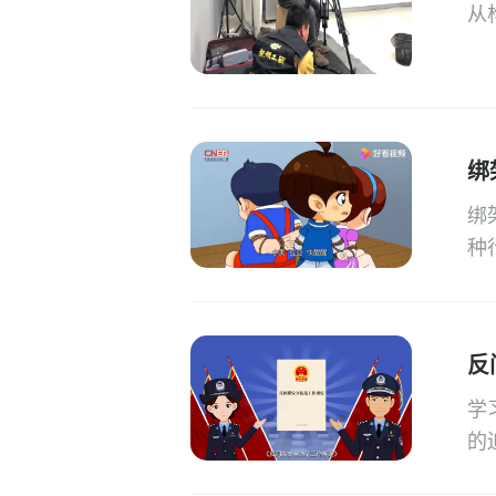
从
重
绑
绑
种
反
学
的
进