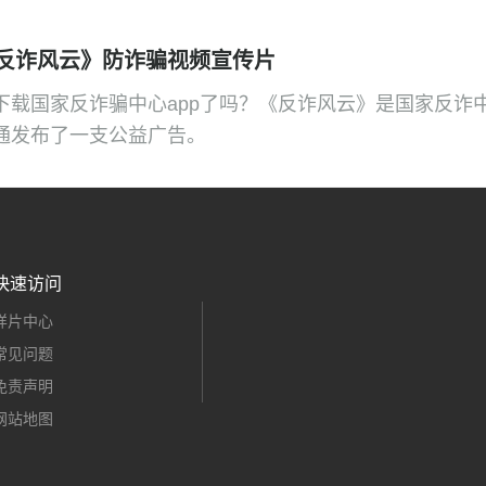
重要。接下来，咱们就一起来看看这个视频，来共同学习
反诈风云》防诈骗视频宣传片
下载国家反诈骗中心app了吗？《反诈风云》是国家反诈
通发布了一支公益广告。
快速访问
样片中心
常见问题
免责声明
网站地图