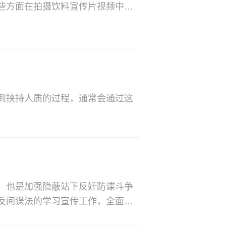
些方面在拍摄饮料宣传片视频中的
到挟持人质的过程，通常会通过这
，也是加强隐蔽站下反奸防谍斗争
反间谍法的学习宣传工作，全面推
意识，反间谍安全教育宣传工作至