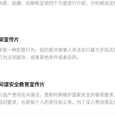
构思、拍摄、后期和呈现四个方面进行介绍，分别阐述这
要性和具体实现方法。
架宣传片
架是一种犯罪行为，指的是对被害人非法实行暴力手段达
行为达到敲诈，或者其他条件或者目的。
间谍安全教育宣传片
习选产贯彻反间谍法，是新时期维护国家安全的客观要求
迫切要求，也是每个人的责任和义务。为了深入贯彻落实
社会注意法制建设进程，增强广大群众学法、知法和用法